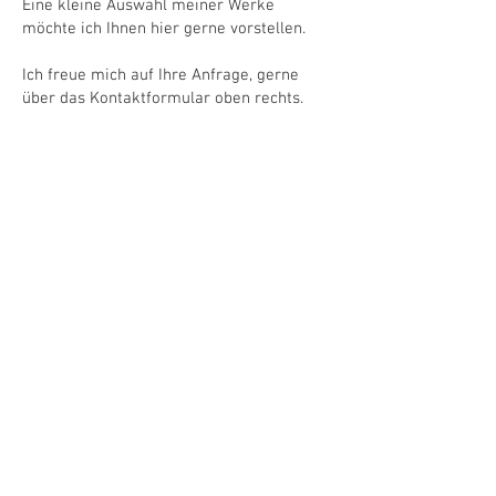
Eine kleine Auswahl meiner Werke
möchte ich Ihnen hier gerne vorstellen.
Ich freue mich auf Ihre Anfrage, gerne
Radwanderflyer „Fahr mit uns“
über das Kontaktformular oben rechts.
1/19
Impressum
Datenschutz
+49 (0) 178 827 826 1
|
info@die-pixelstube.de